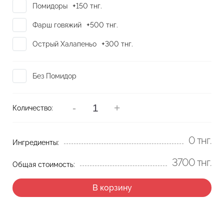
+
Помидоры
150
тнг.
+
Фарш говяжий
500
тнг.
+
Острый Халапеньо
300
тнг.
Без Помидор
-
+
Количество:
0
тнг.
Ингредиенты:
3700
тнг.
Общая стоимость:
В корзину