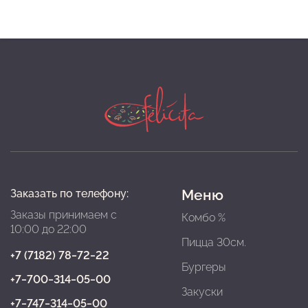
Меню
Заказать по телефону:
Заказы принимаем с
Комбо %
10:00 до 22:00
Пицца 30см.
+7 (7182) 78‒72‒22
Бургеры
+7‒700‒314‒05‒00
Закуски
+7‒747‒314‒05‒00