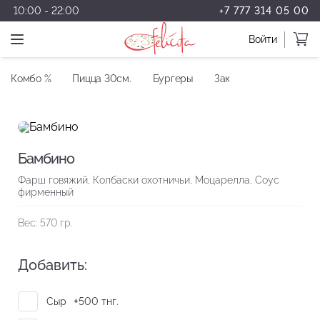
10:00 - 22:00
+7 777 314 05 00
Войти
Комбо %
Пицца 30см.
Бургеры
Закуски
Салаты
Бамбино
Фарш говяжий, Колбаски охотничьи, Моцарелла, Соус
фирменный
Вес: 570 гр.
Добавить:
+
Сыр
500
тнг.