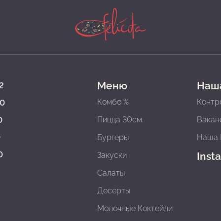
Меню
Наш
2
Комбо %
Контр
00
Пицца 30см.
Вакан
0
0
Бургеры
Наша 
0
Inst
Закуски
Салаты
Десерты
Молочные Коктейли