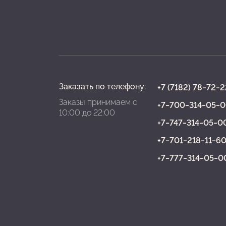
Заказать по телефону:
+7 (7182) 78‒72‒2
Заказы принимаем с
+7‒700‒314‒05‒
10:00 до 22:00
+7‒747‒314‒05‒0
+7‒701‒218‒11‒6
+7‒777‒314‒05‒0