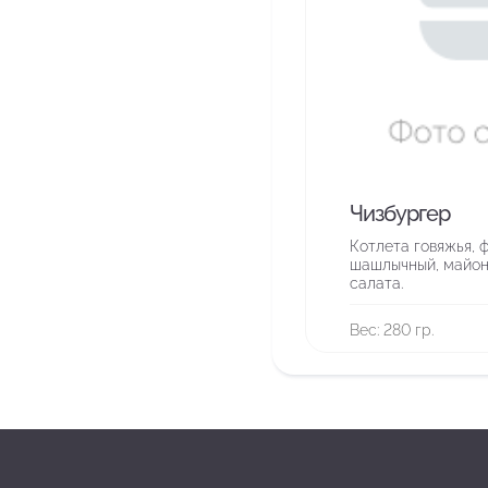
Чизбургер
Котлета говяжья, 
шашлычный, майоне
салата.
Вес: 280 гр.