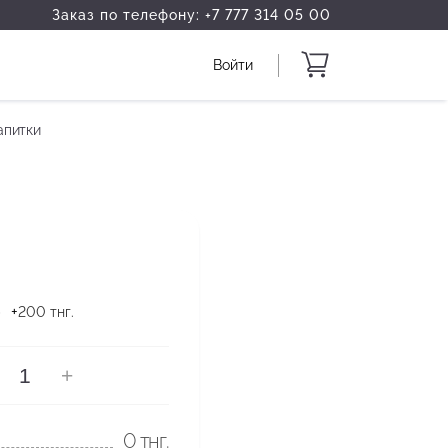
Заказ по телефону:
+7 777 314 05 00
Войти
апитки
+
р
200
тнг.
+
0
тнг.