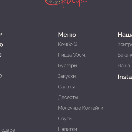
Меню
Наш
2
Комбо %
Контр
00
Пицца 30см.
Вакан
0
0
Бургеры
Наша 
0
Inst
Закуски
Салаты
Десерты
Молочные Коктейли
Соусы
Напитки
влодарe