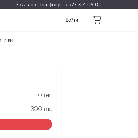
Заказ по телефону:
+7 777 314 05 00
Войти
апитки
0
тнг.
300
тнг.