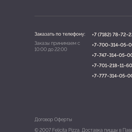
Заказать по телефону:
+7 (7182) 78‒72‒2
Заказы принимаем с
+7‒700‒314‒05‒
10:00 до 22:00
+7‒747‒314‒05‒0
+7‒701‒218‒11‒6
+7‒777‒314‒05‒0
Договор Оферты
© 2007 Felicita Pizza. Доставка пиццы в Па