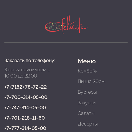
Меню
Заказать по телефону:
Заказы принимаем с
Комбо %
10:00 до 22:00
Пицца 30см.
+7 (7182) 78‒72‒22
Бургеры
+7‒700‒314‒05‒00
Закуски
+7‒747‒314‒05‒00
Салаты
+7‒701‒218‒11‒60
Десерты
+7‒777‒314‒05‒00