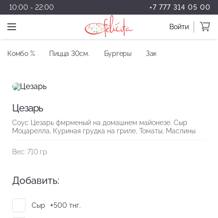
10:00 - 22:00
+7 777 314 05 00
Войти
Комбо %
Пицца 30см.
Бургеры
Закуски
Салаты
Цезарь
Соус Цезарь фмрменый на домашнем майонезе, Сыр
Моцарелла, Куриная грудка на гриле, Томаты, Маслины
Вес: 710 гр.
Добавить:
+
Сыр
500
тнг.