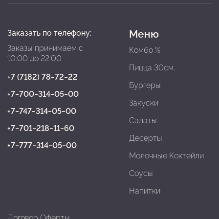
Меню
Заказать по телефону:
Заказы принимаем с
Комбо %
10:00 до 22:00
Пицца 30см.
+7 (7182) 78‒72‒22
Бургеры
+7‒700‒314‒05‒00
Закуски
+7‒747‒314‒05‒00
Салаты
+7‒701‒218‒11‒60
Десерты
+7‒777‒314‒05‒00
Молочные Коктейли
Соусы
Напитки
Договор Оферты