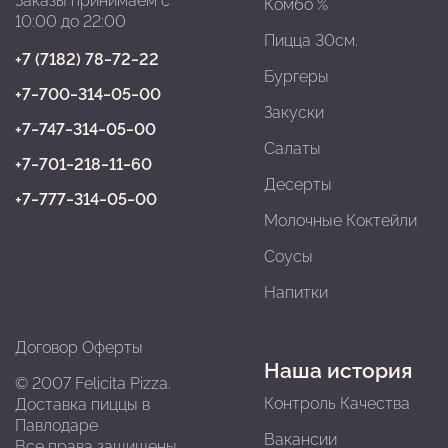
Заказы принимаем с
Комбо %
10:00 до 22:00
Пицца 30см.
+7 (7182) 78‒72‒22
Бургеры
+7‒700‒314‒05‒00
Закуски
+7‒747‒314‒05‒00
Салаты
+7‒701‒218‒11‒60
Десерты
+7‒777‒314‒05‒00
Молочные Коктейли
Соусы
Напитки
Договор Оферты
Наша история
© 2007 Felicita Pizza.
Контроль Качества
Доставка пиццы в
Павлодарe
Вакансии
Все права защищены.